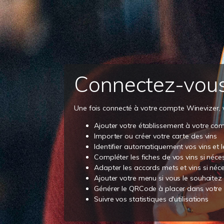
Connectez-vou
Une fois connecté à votre compte Winevizer, 
Ajouter votre établissement à votre co
Importer ou créer votre carte des vins
Identifier automatiquement vos vins et 
Compléter les fiches de vos vins si néce
Adapter les accords mets et vins si néc
Ajouter votre menu si vous le souhaitez
Générer le QRCode à placer dans votre 
Suivre vos statistiques d'utilisations