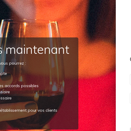
s maintenant
vous pourrez :
mpte
les accords possibles
ssaire
essaire
établissement pour vos clients